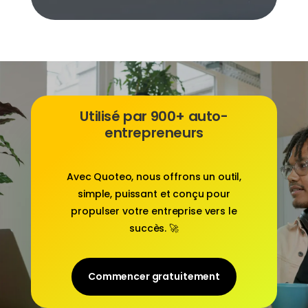
Utilisé par 900+ auto-
entrepreneurs
Avec
Quoteo
, nous offrons un outil,
simple, puissant et conçu pour
propulser votre entreprise vers le
succès. 🚀
Commencer gratuitement