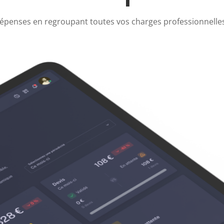
dépenses en regroupant toutes vos charges professionnelles d