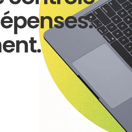
dépenses.
ent.