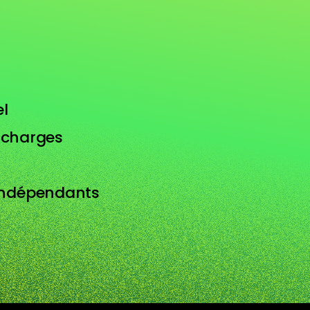
l
s charges
 indépendants