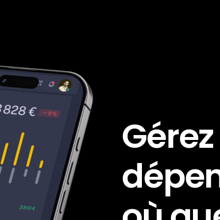
Gérez
dépe
où qu