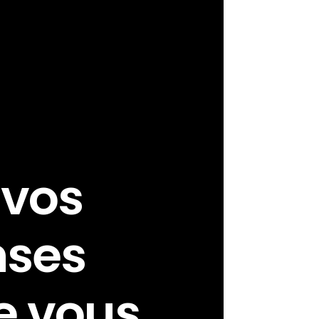
 vos
nses
e vous