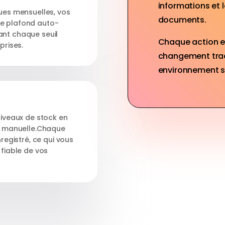
informations et l
ques mensuelles, vos
documents.
le plafond auto-
ant chaque seuil
Chaque action e
prises.
changement tracé
environnement st
niveaux de stock en
ie manuelle.Chaque
gistré, ce qui vous
 fiable de vos