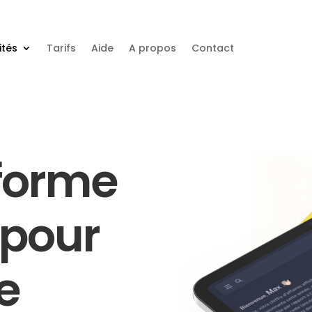
ités
Tarifs
Aide
A propos
Contact
forme
 pour
e