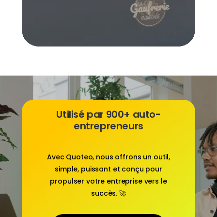
Utilisé par 900+ auto-
entrepreneurs
Avec
Quoteo
, nous offrons un outil,
simple, puissant et conçu pour
propulser votre entreprise vers le
succès. 🚀