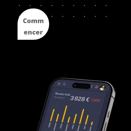
Comm
encer
maint
enant