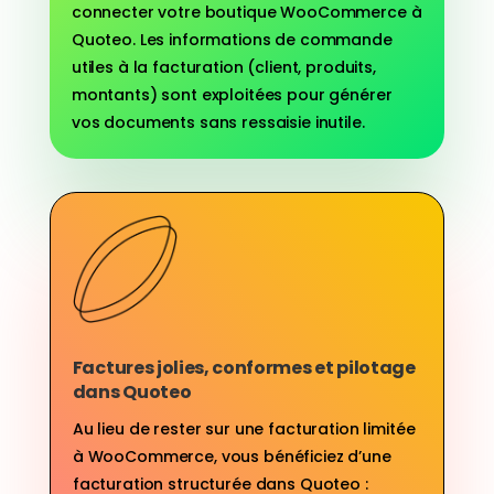
connecter votre boutique WooCommerce à
Quoteo. Les informations de commande
utiles à la facturation (client, produits,
montants) sont exploitées pour générer
vos documents sans ressaisie inutile.
Factures jolies, conformes et pilotage
dans Quoteo
Au lieu de rester sur une facturation limitée
à WooCommerce, vous bénéficiez d’une
facturation structurée dans Quoteo :