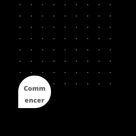
Comm
encer
maint
enant