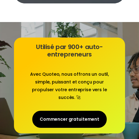
Utilisé par 900+ auto-
entrepreneurs
Avec
Quoteo
, nous offrons un outil,
simple, puissant et conçu pour
propulser votre entreprise vers le
succès. 🚀
Commencer gratuitement