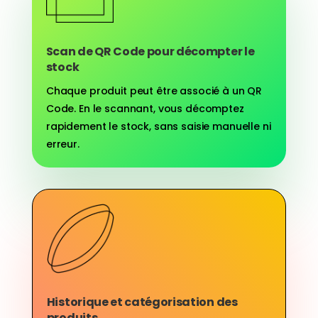
Scan de QR Code pour décompter le
stock
Chaque produit peut être associé à un QR
Code. En le scannant, vous décomptez
rapidement le stock, sans saisie manuelle ni
erreur.
Historique et catégorisation des
produits