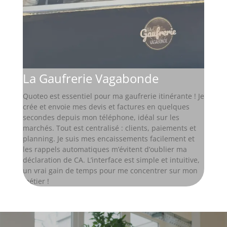
La Gaufrerie Vagabonde
Quoteo est essentiel pour ma gaufrerie itinérante ! Je
crée et envoie mes devis et factures en quelques
secondes depuis mon téléphone, idéal sur les
marchés. Tout est centralisé : clients, paiements et
planning. Je suis mes encaissements facilement et
les rappels automatiques m’évitent d’oublier ma
déclaration de CA. L’interface est simple et intuitive,
un vrai gain de temps pour me concentrer sur mon
métier !