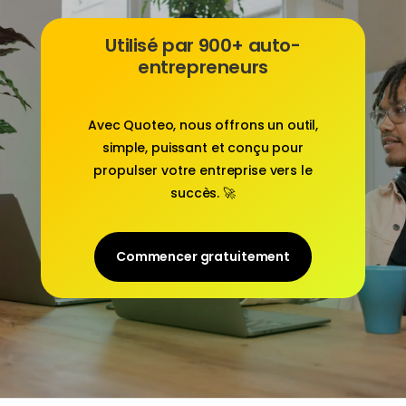
Utilisé par 900+ auto-
entrepreneurs
Avec
Quoteo
, nous offrons un outil,
simple, puissant et conçu pour
propulser votre entreprise vers le
succès. 🚀
Commencer gratuitement