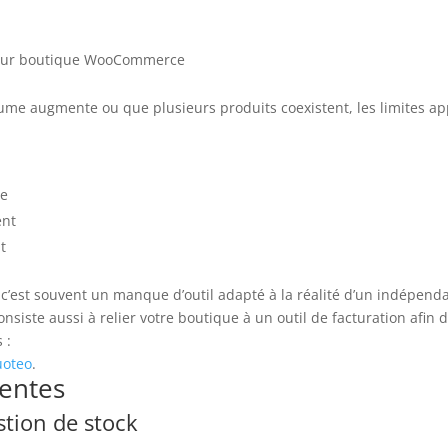
 leur boutique WooCommerce
lume augmente ou que plusieurs produits coexistent, les limites a
le
ent
t
c’est souvent un manque d’outil adapté à la réalité d’un indépenda
siste aussi à relier votre boutique à un outil de facturation afin 
 :
uoteo
.
uentes
stion de stock