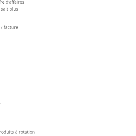
e d’affaires
sait plus
 / facture
r
oduits à rotation