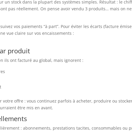
un stock dans la plupart des systèmes simples. Résultat : le chiffr
e sont pas réellement. On pense avoir vendu 3 produits… mais on ne 
suivez vos paiements “à part”. Pour éviter les écarts (facture émise
 une vue claire sur vos encaissements :
par produit
ils ont facturé au global, mais ignorent :
res
t
ser votre offre : vous continuez parfois à acheter, produire ou stocke
urraient être mis en avant.
ellements
ulièrement : abonnements, prestations tacites, consommables ou pr