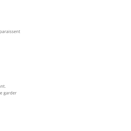
pparaissent
nt.
de garder