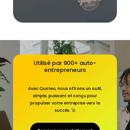
Utilisé par 900+ auto-
entrepreneurs
Avec
Quoteo
, nous offrons un outil,
simple, puissant et conçu pour
propulser votre entreprise vers le
succès. 🚀