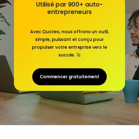
Utilisé par 900+ auto-
entrepreneurs
Avec
Quoteo
, nous offrons un outil,
simple, puissant et conçu pour
propulser votre entreprise vers le
succès. 🚀
Commencer gratuitement