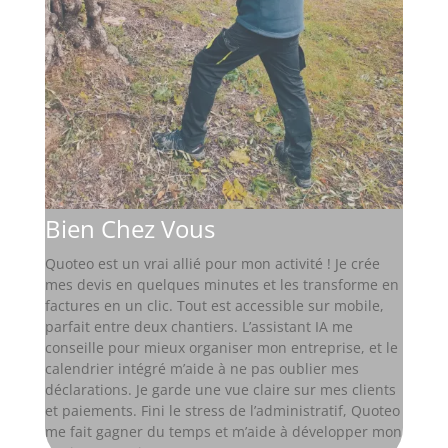
Bien Chez Vous
Quoteo est un vrai allié pour mon activité ! Je crée
mes devis en quelques minutes et les transforme en
factures en un clic. Tout est accessible sur mobile,
parfait entre deux chantiers. L’assistant IA me
conseille pour mieux organiser mon entreprise, et le
calendrier intégré m’aide à ne pas oublier mes
déclarations. Je garde une vue claire sur mes clients
et paiements. Fini le stress de l’administratif, Quoteo
me fait gagner du temps et m’aide à développer mon