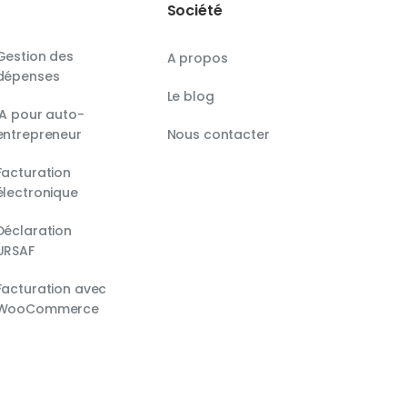
Société
Gestion des
A propos
dépenses
Le blog
IA pour auto-
entrepreneur
Nous contacter
Facturation
électronique
Déclaration
URSAF
Facturation avec
WooCommerce