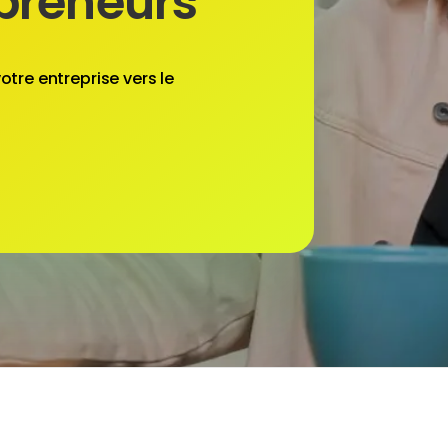
epreneurs
otre entreprise vers le