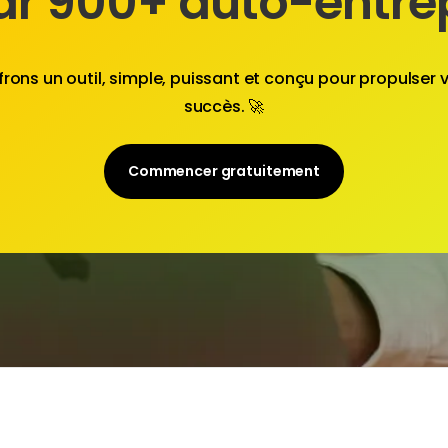
par 900+ auto-entr
frons un outil, simple, puissant et conçu pour propulser v
succès. 🚀
Commencer gratuitement