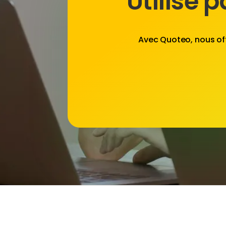
Utilisé 
Avec
Quoteo
, nous of