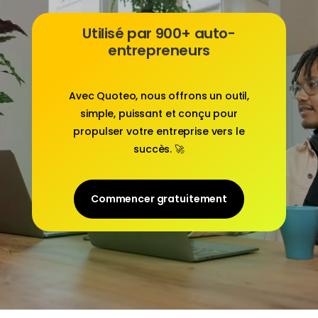
Utilisé par 900+ auto-
entrepreneurs
Avec
Quoteo
, nous offrons un outil,
simple, puissant et conçu pour
propulser votre entreprise vers le
succès. 🚀
Commencer gratuitement