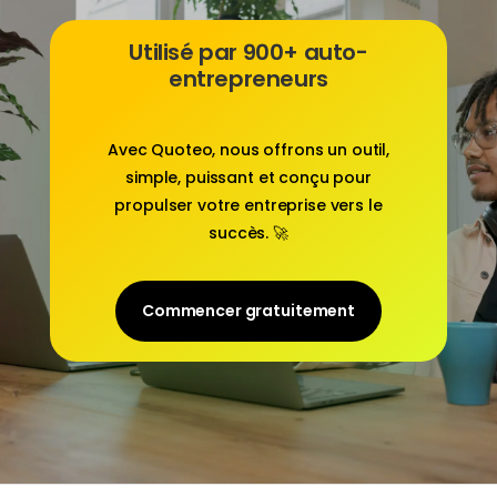
Utilisé par 900+ auto-
entrepreneurs
Avec
Quoteo
, nous offrons un outil,
simple, puissant et conçu pour
propulser votre entreprise vers le
succès. 🚀
Commencer gratuitement