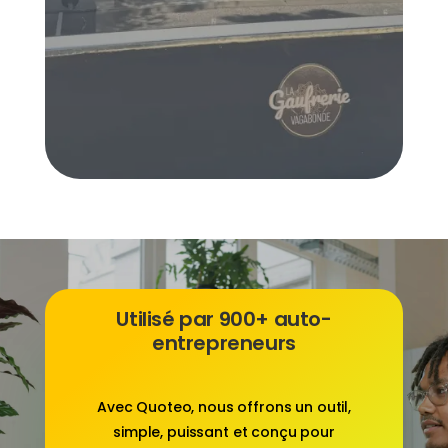
Utilisé par 900+ auto-
entrepreneurs
Avec
Quoteo
, nous offrons un outil,
simple, puissant et conçu pour