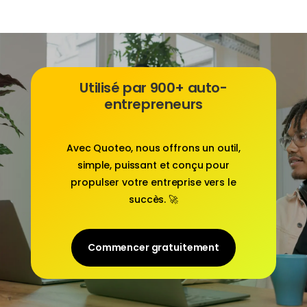
Utilisé par 900+ auto-
entrepreneurs
Avec
Quoteo
, nous offrons un outil,
simple, puissant et conçu pour
propulser votre entreprise vers le
succès. 🚀
Commencer gratuitement