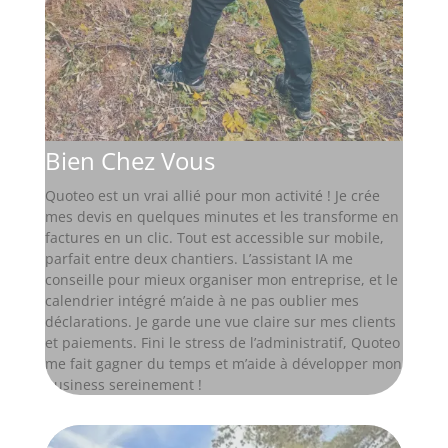
Bien Chez Vous
Quoteo est un vrai allié pour mon activité ! Je crée
mes devis en quelques minutes et les transforme en
factures en un clic. Tout est accessible sur mobile,
parfait entre deux chantiers. L’assistant IA me
conseille pour mieux organiser mon entreprise, et le
calendrier intégré m’aide à ne pas oublier mes
déclarations. Je garde une vue claire sur mes clients
et paiements. Fini le stress de l’administratif, Quoteo
me fait gagner du temps et m’aide à développer mon
business sereinement !